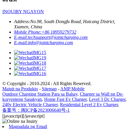
INQUIRY NGAYON
Address:
No.98, South Dongfu Road, Haicang District,
Xiamen, China
Mobile Phone:
+86 18959279732
E-mail:
techsupport@jointcharging.com
E-mail:
info@jointcharging.com
© Copyright - 2010-2024 : All Rights Reserved.
Mainit na Produkto
-
Sitemap
-
AMP Mobile
Outdoor Charging Station Para sa Bahay
,
Charger sa Wall ng De-
koryenteng Sasakyan
,
Home Fast Ev Charger
,
Level 3 Dc Charger
,
240v Electric Vehicle Charger
,
Residential Level 2 Ev Charger
,
备案号：闽ICP备2023006640号-1
[javascript]
[/javascript]
Magpadala ng Email