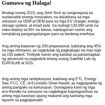
Gumawa ng Halaga!
Itinatag noong 2015, ang Joint Tech ay nangunguna sa
sustainable energy innovation, na dalubhasa sa mga
solusyon sa ODM at OEM para sa mga EV charger, energy
storage system, at smart pole. Sa mahigit 130,000 units na
naka-deploy sa 60+ na bansa, natutugunan namin ang
lumalaking pangangailangan para sa berdeng enerhiya.
Ang aming koponan ng 200 propesyonal, kabilang ang 45%
na mga inhinyero, ay nagtutulak ng pagbabago na may higit
sa 150 patent. Tinitiyak namin ang kalidad sa pamamagitan
ng advanced na pagsubok bilang unang Satellite Lab ng
EUROLAB at SGS.
Ang aming mga sertipikasyon, kabilang ang ETL, Energy
Star, FCC, CE, at EcoVadis Silver Award, ay nagpapakita ng
aming pangako sa kahusayan. Gumagawa kami ng mga
eco-friendly na solusyon na nagbibigay kapangyarihan sa
aming mga kasosyo upang makamit ang kanilang mga
layunin sa pagpapanatili.