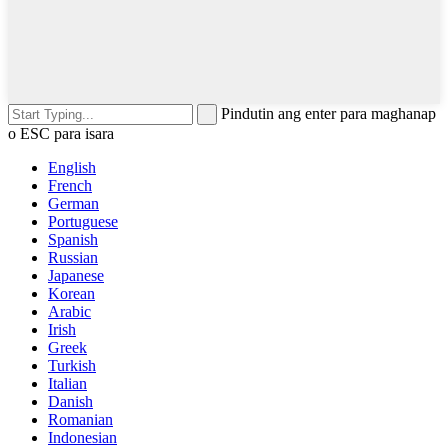
Pindutin ang enter para maghanap
o ESC para isara
English
French
German
Portuguese
Spanish
Russian
Japanese
Korean
Arabic
Irish
Greek
Turkish
Italian
Danish
Romanian
Indonesian