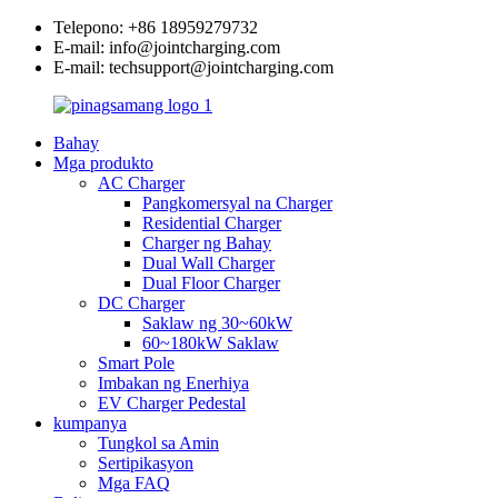
Telepono: +86 18959279732
E-mail: info@jointcharging.com
E-mail: techsupport@jointcharging.com
Bahay
Mga produkto
AC Charger
Pangkomersyal na Charger
Residential Charger
Charger ng Bahay
Dual Wall Charger
Dual Floor Charger
DC Charger
Saklaw ng 30~60kW
60~180kW Saklaw
Smart Pole
Imbakan ng Enerhiya
EV Charger Pedestal
kumpanya
Tungkol sa Amin
Sertipikasyon
Mga FAQ